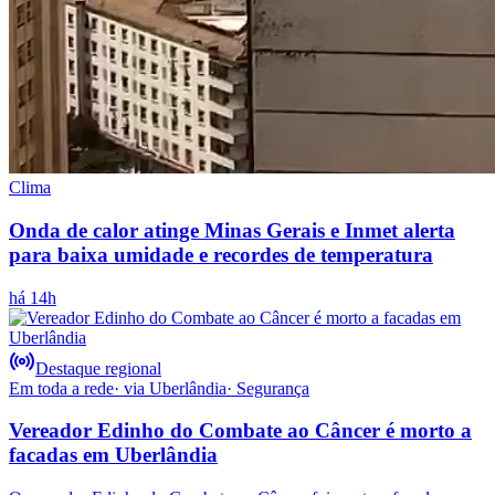
Clima
Onda de calor atinge Minas Gerais e Inmet alerta
para baixa umidade e recordes de temperatura
há 14h
Destaque regional
Em toda a rede
· via
Uberlândia
·
Segurança
Vereador Edinho do Combate ao Câncer é morto a
facadas em Uberlândia