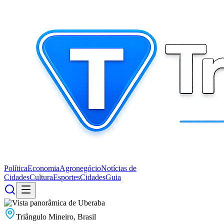
Política
Economia
Agronegócio
Notícias de
Cidades
Cultura
Esportes
Cidades
Guia
Triângulo Mineiro, Brasil