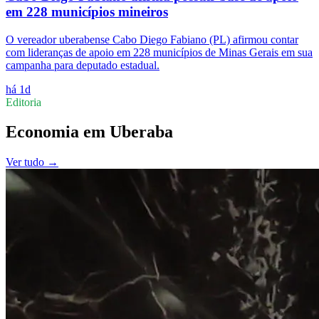
em 228 municípios mineiros
O vereador uberabense Cabo Diego Fabiano (PL) afirmou contar
com lideranças de apoio em 228 municípios de Minas Gerais em sua
campanha para deputado estadual.
há 1d
Editoria
Economia
em
Uberaba
Ver tudo →