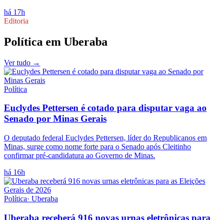
há 17h
Editoria
Política
em
Uberaba
Ver tudo →
Política
Euclydes Pettersen é cotado para disputar vaga ao
Senado por Minas Gerais
O deputado federal Euclydes Pettersen, líder do Republicanos em
Minas, surge como nome forte para o Senado após Cleitinho
confirmar pré-candidatura ao Governo de Minas.
há 16h
Política
·
Uberaba
Uberaba receberá 916 novas urnas eletrônicas para