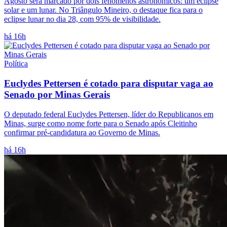
Agosto será marcado por dois fenômenos astronômicos: um eclipse
solar e um lunar. No Triângulo Mineiro, o destaque fica para o
eclipse lunar no dia 28, com 95% de visibilidade.
há 16h
Política
Euclydes Pettersen é cotado para disputar vaga ao
Senado por Minas Gerais
O deputado federal Euclydes Pettersen, líder do Republicanos em
Minas, surge como nome forte para o Senado após Cleitinho
confirmar pré-candidatura ao Governo de Minas.
há 16h