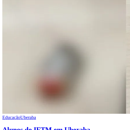
Educação
Uberaba
Alunos do IFTM em Uberaba