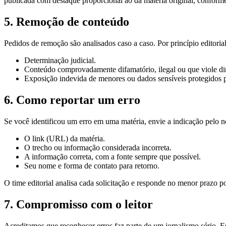
publicada com destaque proporcional ao da matéria original, conforme 
5. Remoção de conteúdo
Pedidos de remoção são analisados caso a caso. Por princípio editori
Determinação judicial.
Conteúdo comprovadamente difamatório, ilegal ou que viole dir
Exposição indevida de menores ou dados sensíveis protegidos
6. Como reportar um erro
Se você identificou um erro em uma matéria, envie a indicação pelo 
O link (URL) da matéria.
O trecho ou informação considerada incorreta.
A informação correta, com a fonte sempre que possível.
Seu nome e forma de contato para retorno.
O time editorial analisa cada solicitação e responde no menor prazo 
7. Compromisso com o leitor
Acreditamos que reconhecer erros faz parte de um jornalismo sério. Es