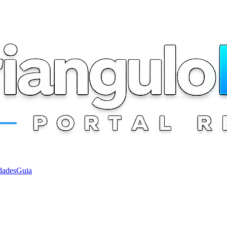
dades
Guia