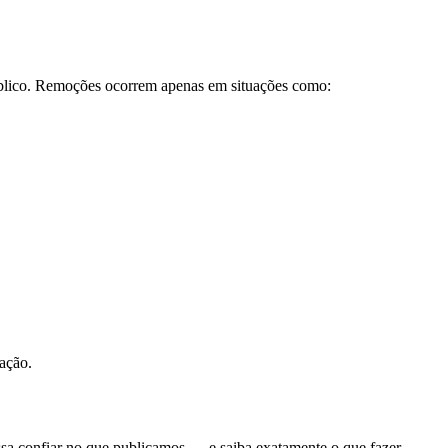
 público. Remoções ocorrem apenas em situações como:
ração.
possa confiar no que publicamos — e saiba exatamente o que fazer