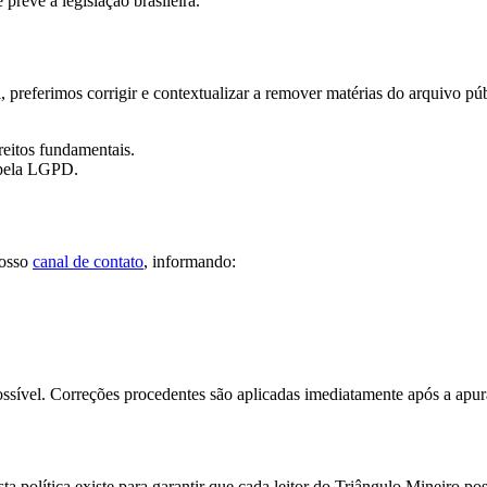
prevê a legislação brasileira.
al, preferimos corrigir e contextualizar a remover matérias do arquivo
eitos fundamentais.
 pela LGPD.
nosso
canal de contato
, informando:
possível. Correções procedentes são aplicadas imediatamente após a apu
ta política existe para garantir que cada leitor do Triângulo Mineiro 