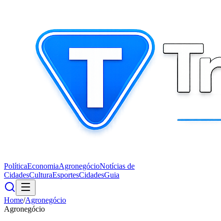
Política
Economia
Agronegócio
Notícias de
Cidades
Cultura
Esportes
Cidades
Guia
Home
/
Agronegócio
Agronegócio